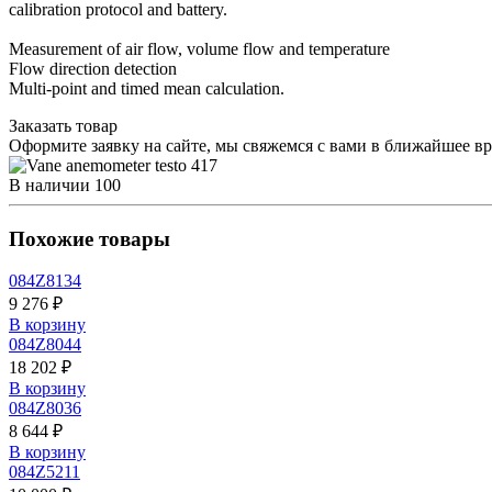
calibration protocol and battery.
Measurement of air flow, volume flow and temperature
Flow direction detection
Multi-point and timed mean calculation.
Заказать товар
Оформите заявку на сайте, мы свяжемся с вами в ближайшее в
В наличии
100
Похожие товары
084Z8134
9 276 ₽
В корзину
084Z8044
18 202 ₽
В корзину
084Z8036
8 644 ₽
В корзину
084Z5211