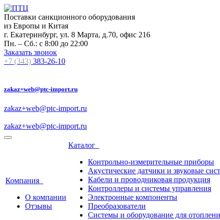
Поставки санкционного оборудования
из Европы и Китая
г. Екатеринбург, ул. 8 Марта, д.70, офис 216
Пн. – Сб.: с 8:00 до 22:00
Заказать звонок
+7 (343)
383-26-10
zakaz+web@ptc-import.ru
zakaz+web@ptc-import.ru
zakaz+web@ptc-import.ru
Каталог
Контрольно-измерительные приборы
Акустические датчики и звуковые сис
Кабели и проводниковая продукция
Компания
Контроллеры и системы управления
О компании
Электронные компоненты
Отзывы
Преобразователи
Системы и оборудование для отоплен