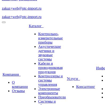
zakaz+web@ptc-import.ru
zakaz+web@ptc-import.ru
Каталог
Контрольно-
измерительные
приборы
Акустические
датчики и
звуковые
системы
Кабели и
проводниковая
Инф
продукция
Компания
Контроллеры и
Услуги
системы
О
управления
компании
Консалтинг
Электронные
Отзывы
компоненты
Преобразователи
Системы и