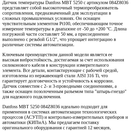
Датчик температуры Danfoss MBT 5250 с артикулом 084Z8036
представляет собой высокоточный термопреобразователь
сопротивления, предназначенный для эксплуатации в
сложных промышленных условиях. Он оснащен
чувствительным элементом Pt100, обеспечивающим точное
измерение температуры в диапазоне от -50 до +200 °C. Длина
погружной части составляет 50 мм, а присоединение
выполнено с резьбой G1/2", что упрощает интеграцию в
различные системы автоматизации.
Ключевым преимуществом данной модели является ее
высокая вибростойкость, достигаемая за счет использования
силиконового кабеля в конструкции измерительного
элемента. Все детали, контактирующие с рабочей средой,
изготовлены из нержавеющей стали AISI 316 Ti, что
гарантирует долговечность и устойчивость к коррозии.
Датчик совместим с 2- и 3-проводными соединениями, а
также оснащен позолоченным разъемом типа "штырь-гнездо"
для надежного подключения.
Danfoss MBT 5250 084Z8036 идеально подходит для
применения в системах автоматизации технологических
процессов (АСУТП) и контрольно-измерительных приборов и
автоматики (КИПиА). Мы предлагаем поставку
оригинального оборудования с гарантией 12 месяцев,