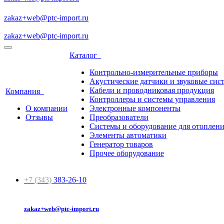
zakaz+web@ptc-import.ru
zakaz+web@ptc-import.ru
Каталог
Контрольно-измерительные приборы
Акустические датчики и звуковые сис
Кабели и проводниковая продукция
Компания
Контроллеры и системы управления
О компании
Электронные компоненты
Отзывы
Преобразователи
Системы и оборудование для отоплен
Элементы автоматики
Генератор товаров
Прочее оборудование
+7 (343)
383-26-10
zakaz+web@ptc-import.ru