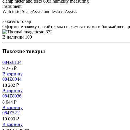
clamp meter and testo 605i humidity measuring
instrument
With testo ScaleAssist and testo ε-Assist.
Заказать товар
Оформите заявку на сайте, мы свяжемся с вами в ближайшее в
В наличии
100
Похожие товары
084Z8134
9 276 ₽
В корзину
084Z8044
18 202 ₽
В корзину
084Z8036
8 644 ₽
В корзину
084Z5211
10 000 ₽
В корзину
Задать вопрос