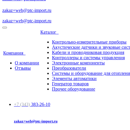
zakaz+web@ptc-import.ru
zakaz+web@ptc-import.ru
Каталог
Контрольно-измерительные приборы
Акустические датчики и звуковые сис
Кабели и проводниковая продукция
Компания
Контроллеры и системы управления
О компании
Электронные компоненты
Отзывы
Преобразователи
Системы и оборудование для отоплен
Элементы автоматики
Генератор товаров
Прочее оборудование
+7 (343)
383-26-10
zakaz+web@ptc-import.ru