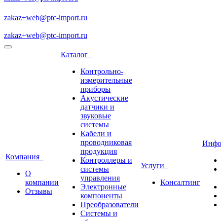
zakaz+web@ptc-import.ru
zakaz+web@ptc-import.ru
Каталог
Контрольно-
измерительные
приборы
Акустические
датчики и
звуковые
системы
Кабели и
проводниковая
Инф
продукция
Компания
Контроллеры и
Услуги
системы
О
управления
компании
Консалтинг
Электронные
Отзывы
компоненты
Преобразователи
Системы и