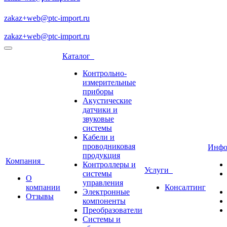
zakaz+web@ptc-import.ru
zakaz+web@ptc-import.ru
Каталог
Контрольно-
измерительные
приборы
Акустические
датчики и
звуковые
системы
Кабели и
проводниковая
Инф
продукция
Компания
Контроллеры и
Услуги
системы
О
управления
компании
Консалтинг
Электронные
Отзывы
компоненты
Преобразователи
Системы и