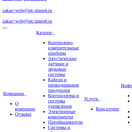
zakaz+web@ptc-import.ru
zakaz+web@ptc-import.ru
Каталог
Контрольно-
измерительные
приборы
Акустические
датчики и
звуковые
системы
Кабели и
проводниковая
Инф
продукция
Компания
Контроллеры и
Услуги
системы
О
управления
компании
Консалтинг
Электронные
Отзывы
компоненты
Преобразователи
Системы и