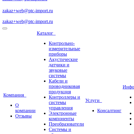
zakaz+web@ptc-import.ru
zakaz+web@ptc-import.ru
Каталог
Контрольно-
измерительные
приборы
Акустические
датчики и
звуковые
системы
Кабели и
проводниковая
Инф
продукция
Компания
Контроллеры и
Услуги
системы
О
управления
компании
Консалтинг
Электронные
Отзывы
компоненты
Преобразователи
Системы и