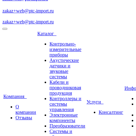
zakaz+web@ptc-import.ru
zakaz+web@ptc-import.ru
Каталог
Контрольно-
измерительные
приборы
Акустические
датчики и
звуковые
системы
Кабели и
проводниковая
Инф
продукция
Компания
Контроллеры и
Услуги
системы
О
управления
компании
Консалтинг
Электронные
Отзывы
компоненты
Преобразователи
Системы и