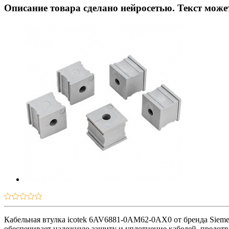
Описание товара сделано нейросетью. Текст мож
Кабельная втулка icotek 6AV6881-0AM62-0AX0 от бренда Siem
обеспечивает надежную защиту и уплотнение кабелей, предотв