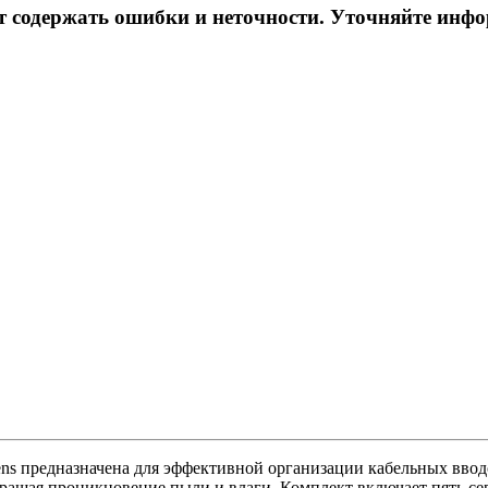
ет содержать ошибки и неточности. Уточняйте инф
ens предназначена для эффективной организации кабельных вво
ращая проникновение пыли и влаги. Комплект включает пять серы