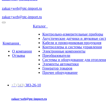
zakaz+web@ptc-import.ru
zakaz+web@ptc-import.ru
Каталог
Контрольно-измерительные приборы
Акустические датчики и звуковые сис
Кабели и проводниковая продукция
Компания
Контроллеры и системы управления
О компании
Электронные компоненты
Отзывы
Преобразователи
Системы и оборудование для отоплен
Элементы автоматики
Генератор товаров
Прочее оборудование
+7 (343)
383-26-10
zakaz+web@ptc-import.ru