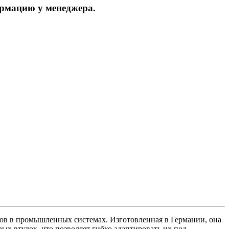
ормацию у менеджера.
дов в промышленных системах. Изготовленная в Германии, она
х втулок, что позволяет гибко адаптировать их под