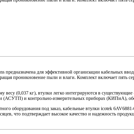
ens предназначена для эффективной организации кабельных вво
ращая проникновение пыли и влаги. Комплект включает пять серы
кому весу (0,037 кг), втулки легко интегрируются в существующ
ии (АСУТП) и контрольно-измерительных приборах (КИПиА), обе
ого оборудования под заказ, кабельные втулки icotek 6AV6881
есяцев, что подтверждает высокое качество и надежность продук