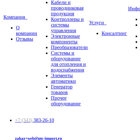
Кабели и
проводниковая
Инф
продукция
Компания
Контроллеры и
Услуги
системы
О
управления
компании
Консалтинг
Электронные
Отзывы
компоненты
Преобразователи
Системы и
оборудование
для отопления и
водоснабжения
Элементы
автоматики
Генератор
товаров
Прочее
оборудование
+7 (343)
383-26-10
zakaz+web@ptc-import.ru