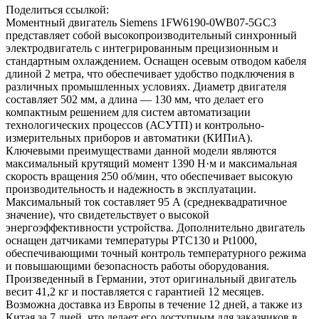
Поделиться ссылкой:
Моментный двигатель Siemens 1FW6190-0WB07-5GC3
представляет собой высокопроизводительный синхронный
электродвигатель с интегрированным прецизионным и
стандартным охлаждением. Оснащен осевым отводом кабеля
длиной 2 метра, что обеспечивает удобство подключения в
различных промышленных условиях. Диаметр двигателя
составляет 502 мм, а длина — 130 мм, что делает его
компактным решением для систем автоматизации
технологических процессов (АСУТП) и контрольно-
измерительных приборов и автоматики (КИПиА).
Ключевыми преимуществами данной модели являются
максимальный крутящий момент 1390 Н·м и максимальная
скорость вращения 250 об/мин, что обеспечивает высокую
производительность и надежность в эксплуатации.
Максимальный ток составляет 95 А (среднеквадратичное
значение), что свидетельствует о высокой
энергоэффективности устройства. Дополнительно двигатель
оснащен датчиками температуры PTC130 и Pt1000,
обеспечивающими точный контроль температурного режима
и повышающими безопасность работы оборудования.
Произведенный в Германии, этот оригинальный двигатель
весит 41,2 кг и поставляется с гарантией 12 месяцев.
Возможна доставка из Европы в течение 12 дней, а также из
Китая за 7 дней, что делает его доступным для заказчиков в