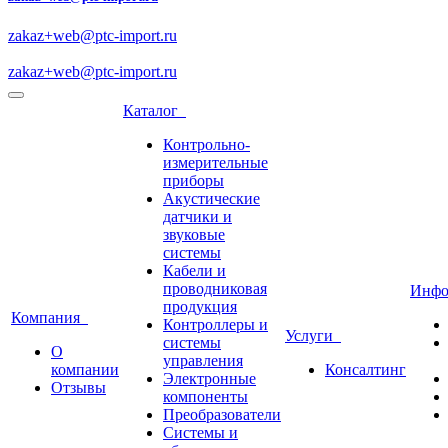
zakaz+web@ptc-import.ru
zakaz+web@ptc-import.ru
Каталог
Контрольно-
измерительные
приборы
Акустические
датчики и
звуковые
системы
Кабели и
проводниковая
Инф
продукция
Компания
Контроллеры и
Услуги
системы
О
управления
компании
Консалтинг
Электронные
Отзывы
компоненты
Преобразователи
Системы и