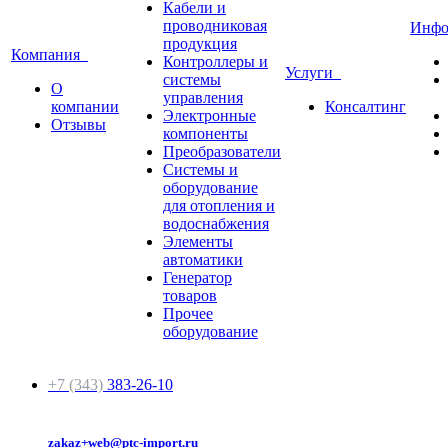
Кабели и
проводниковая
Инф
продукция
Компания
Контроллеры и
Услуги
системы
О
управления
компании
Консалтинг
Электронные
Отзывы
компоненты
Преобразователи
Системы и
оборудование
для отопления и
водоснабжения
Элементы
автоматики
Генератор
товаров
Прочее
оборудование
+7 (343)
383-26-10
zakaz+web@ptc-import.ru