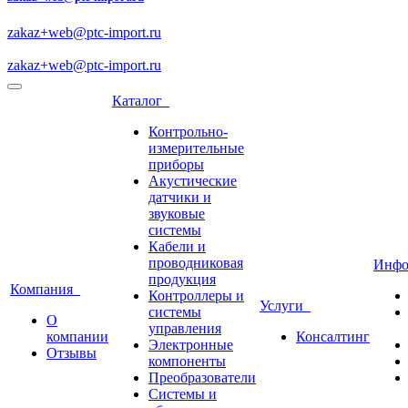
zakaz+web@ptc-import.ru
zakaz+web@ptc-import.ru
Каталог
Контрольно-
измерительные
приборы
Акустические
датчики и
звуковые
системы
Кабели и
проводниковая
Инф
продукция
Компания
Контроллеры и
Услуги
системы
О
управления
компании
Консалтинг
Электронные
Отзывы
компоненты
Преобразователи
Системы и