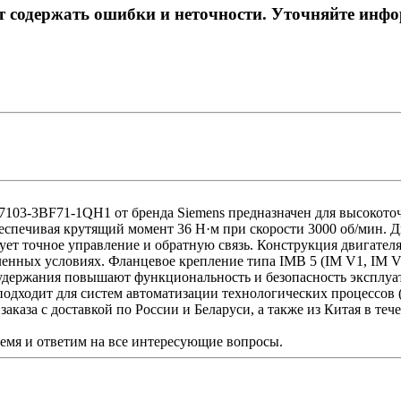
ет содержать ошибки и неточности. Уточняйте инф
7103-3BF71-1QH1 от бренда Siemens предназначен для высоко
обеспечивая крутящий момент 36 Н·м при скорости 3000 об/мин
ет точное управление и обратную связь. Конструкция двигателя
ленных условиях. Фланцевое крепление типа IMB 5 (IM V1, IM 
удержания повышают функциональность и безопасность эксплуат
о подходит для систем автоматизации технологических процессо
аказа с доставкой по России и Беларуси, а также из Китая в теч
ремя и ответим на все интересующие вопросы.