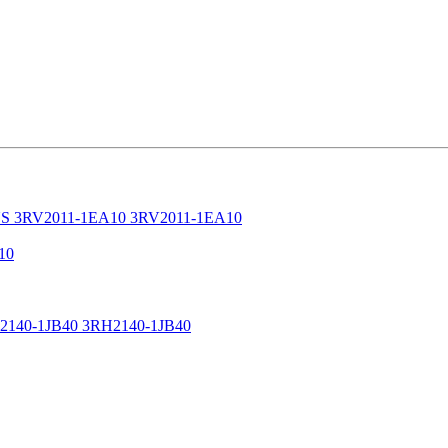
IUS 3RV2011-1EA10 3RV2011-1EA10
10
-1JB40 3RH2140-1JB40