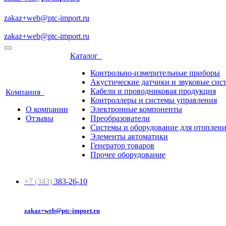
zakaz+web@ptc-import.ru
zakaz+web@ptc-import.ru
Каталог
Контрольно-измерительные приборы
Акустические датчики и звуковые сис
Кабели и проводниковая продукция
Компания
Контроллеры и системы управления
О компании
Электронные компоненты
Отзывы
Преобразователи
Системы и оборудование для отоплен
Элементы автоматики
Генератор товаров
Прочее оборудование
+7 (343)
383-26-10
zakaz+web@ptc-import.ru