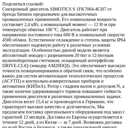
Поделиться ссылкой:
Синхронный двигатель SIMOTICS S 1FK7064-4CH7 от
бренда Siemens предназначен для высокоточных
промышленных применений. Его номинальная мощность
составляет 2,4 кВт, а номинальный момент — 12 Н·м при
температуре обмотки 100 °C. Двигатель работает при
напряжении постоянного тока 600 В и номинальной скорости
4500 об/мин. Естественное охлаждение и степень защиты IP64
обеспечивают надежную работу в различных условиях
эксплуатации. Особенностью данной модели является
абсолютный энкодер с разрешением 20 бит и 12-битным
мультиоборотным счетчиком, оснащенный интерфейсом
DRIVE-CLiQ (энкодер AM20DQI). Это обеспечивает высокую
точность позиционирования и обратной связи, что особенно
важно для систем автоматизации технологических процессов
(АСУТП) и контрольно-измерительных приборов и
автоматики (КИПиА). Ротор с гладким валом и допуском N, а
также наличие удерживающего тормоза повышают гибкость
применения двигателя в различных промышленных задачах.
Двигатель весит 15,4 кг и производится в Германии, что
гарантирует высокое качество и долговечность. Мы
предлагаем поставку оригинального оборудования под заказ с
гарантией 12 месяцев. Доставка из Европы осуществляется в
течение 12 дней, а из Китая — за 7 дней. Возможна доставка
по всей России и Беларуси, а также параллельный импорт