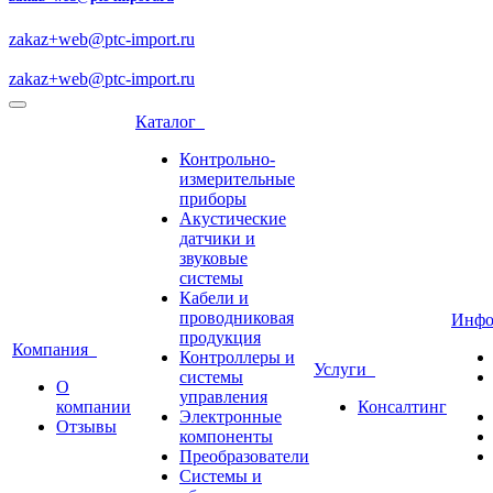
zakaz+web@ptc-import.ru
zakaz+web@ptc-import.ru
Каталог
Контрольно-
измерительные
приборы
Акустические
датчики и
звуковые
системы
Кабели и
проводниковая
Инф
продукция
Компания
Контроллеры и
Услуги
системы
О
управления
компании
Консалтинг
Электронные
Отзывы
компоненты
Преобразователи
Системы и