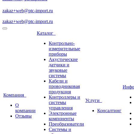
zakaz+web@ptc-import.ru
zakaz+web@ptc-import.ru
Каталог
Контрольно-
измерительные
приборы
Акустические
датчики и
звуковые
системы
Кабели и
проводниковая
Инф
продукция
Компания
Контроллеры и
Услуги
системы
О
управления
компании
Консалтинг
Электронные
Отзывы
компоненты
Преобразователи
Системы и