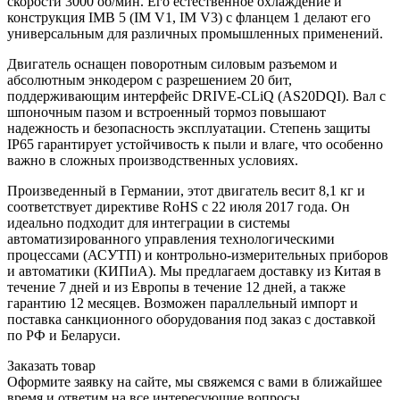
скорости 3000 об/мин. Его естественное охлаждение и
конструкция IMB 5 (IM V1, IM V3) с фланцем 1 делают его
универсальным для различных промышленных применений.
Двигатель оснащен поворотным силовым разъемом и
абсолютным энкодером с разрешением 20 бит,
поддерживающим интерфейс DRIVE-CLiQ (AS20DQI). Вал с
шпоночным пазом и встроенный тормоз повышают
надежность и безопасность эксплуатации. Степень защиты
IP65 гарантирует устойчивость к пыли и влаге, что особенно
важно в сложных производственных условиях.
Произведенный в Германии, этот двигатель весит 8,1 кг и
соответствует директиве RoHS с 22 июля 2017 года. Он
идеально подходит для интеграции в системы
автоматизированного управления технологическими
процессами (АСУТП) и контрольно-измерительных приборов
и автоматики (КИПиА). Мы предлагаем доставку из Китая в
течение 7 дней и из Европы в течение 12 дней, а также
гарантию 12 месяцев. Возможен параллельный импорт и
поставка санкционного оборудования под заказ с доставкой
по РФ и Беларуси.
Заказать товар
Оформите заявку на сайте, мы свяжемся с вами в ближайшее
время и ответим на все интересующие вопросы.