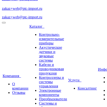
zakaz+web@ptc-import.ru
zakaz+web@ptc-import.ru
Каталог
Контрольно-
измерительные
приборы
Акустические
датчики и
звуковые
системы
Кабели и
проводниковая
Инф
продукция
Компания
Контроллеры и
Услуги
системы
О
управления
компании
Консалтинг
Электронные
Отзывы
компоненты
Преобразователи
Системы и