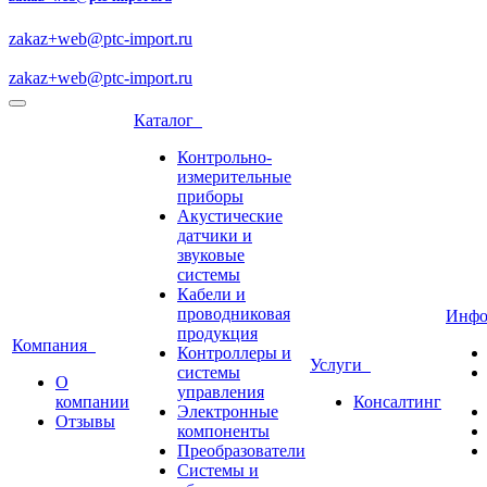
zakaz+web@ptc-import.ru
zakaz+web@ptc-import.ru
Каталог
Контрольно-
измерительные
приборы
Акустические
датчики и
звуковые
системы
Кабели и
проводниковая
Инф
продукция
Компания
Контроллеры и
Услуги
системы
О
управления
компании
Консалтинг
Электронные
Отзывы
компоненты
Преобразователи
Системы и