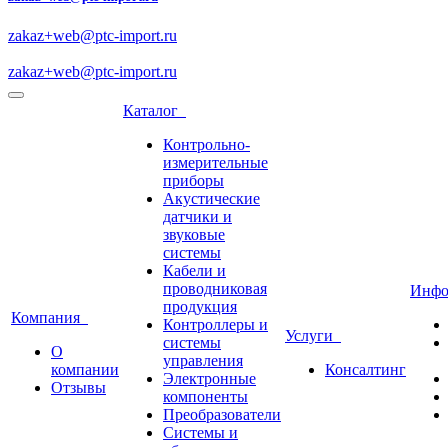
zakaz+web@ptc-import.ru
zakaz+web@ptc-import.ru
Каталог
Контрольно-
измерительные
приборы
Акустические
датчики и
звуковые
системы
Кабели и
проводниковая
Инф
продукция
Компания
Контроллеры и
Услуги
системы
О
управления
компании
Консалтинг
Электронные
Отзывы
компоненты
Преобразователи
Системы и