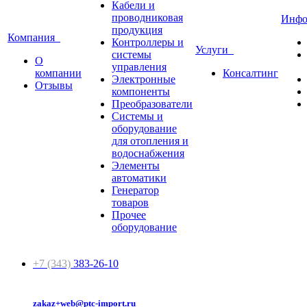
Кабели и
проводниковая
Инф
продукция
Компания
Контроллеры и
Услуги
системы
О
управления
компании
Консалтинг
Электронные
Отзывы
компоненты
Преобразователи
Системы и
оборудование
для отопления и
водоснабжения
Элементы
автоматики
Генератор
товаров
Прочее
оборудование
+7 (343)
383-26-10
zakaz+web@ptc-import.ru