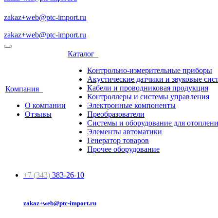
zakaz+web@ptc-import.ru
zakaz+web@ptc-import.ru
Каталог
Контрольно-измерительные приборы
Акустические датчики и звуковые сис
Кабели и проводниковая продукция
Компания
Контроллеры и системы управления
О компании
Электронные компоненты
Отзывы
Преобразователи
Системы и оборудование для отоплен
Элементы автоматики
Генератор товаров
Прочее оборудование
+7 (343)
383-26-10
zakaz+web@ptc-import.ru