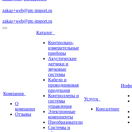
zakaz+web@ptc-import.ru
zakaz+web@ptc-import.ru
Каталог
Контрольно-
измерительные
приборы
Акустические
датчики и
звуковые
системы
Кабели и
проводниковая
Инф
продукция
Компания
Контроллеры и
Услуги
системы
О
управления
компании
Консалтинг
Электронные
Отзывы
компоненты
Преобразователи
Системы и