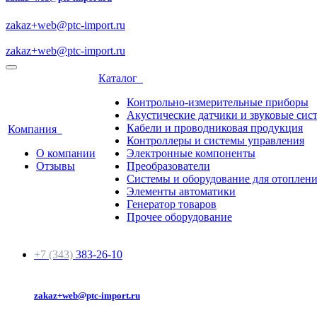
zakaz+web@ptc-import.ru
zakaz+web@ptc-import.ru
Каталог
Контрольно-измерительные приборы
Акустические датчики и звуковые сис
Кабели и проводниковая продукция
Компания
Контроллеры и системы управления
О компании
Электронные компоненты
Отзывы
Преобразователи
Системы и оборудование для отоплен
Элементы автоматики
Генератор товаров
Прочее оборудование
+7 (343)
383-26-10
zakaz+web@ptc-import.ru