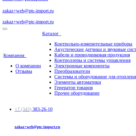
zakaz+web@ptc-import.ru
zakaz+web@ptc-import.ru
Каталог
Контрольно-измерительные приборы
Акустические датчики и звуковые сис
Кабели и проводниковая продукция
Компания
Контроллеры и системы управления
О компании
Электронные компоненты
Отзывы
Преобразователи
Системы и оборудование для отоплен
Элементы автоматики
Генератор товаров
Прочее оборудование
+7 (343)
383-26-10
zakaz+web@ptc-import.ru