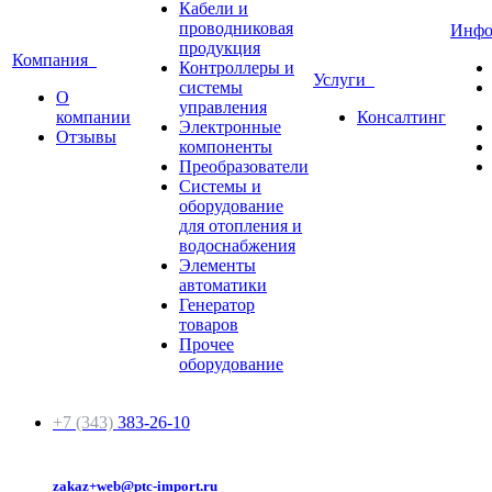
Кабели и
проводниковая
Инф
продукция
Компания
Контроллеры и
Услуги
системы
О
управления
компании
Консалтинг
Электронные
Отзывы
компоненты
Преобразователи
Системы и
оборудование
для отопления и
водоснабжения
Элементы
автоматики
Генератор
товаров
Прочее
оборудование
+7 (343)
383-26-10
zakaz+web@ptc-import.ru