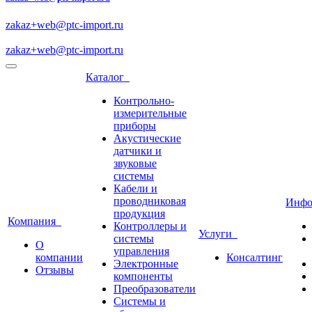
zakaz+web@ptc-import.ru
zakaz+web@ptc-import.ru
Каталог
Контрольно-
измерительные
приборы
Акустические
датчики и
звуковые
системы
Кабели и
проводниковая
Инф
продукция
Компания
Контроллеры и
Услуги
системы
О
управления
компании
Консалтинг
Электронные
Отзывы
компоненты
Преобразователи
Системы и