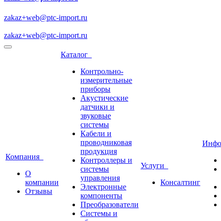
zakaz+web@ptc-import.ru
zakaz+web@ptc-import.ru
Каталог
Контрольно-
измерительные
приборы
Акустические
датчики и
звуковые
системы
Кабели и
проводниковая
Инф
продукция
Компания
Контроллеры и
Услуги
системы
О
управления
компании
Консалтинг
Электронные
Отзывы
компоненты
Преобразователи
Системы и