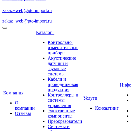
zakaz+web@ptc-import.ru
zakaz+web@ptc-import.ru
Каталог
Контрольно-
измерительные
приборы
Акустические
датчики и
звуковые
системы
Кабели и
проводниковая
Инф
продукция
Компания
Контроллеры и
Услуги
системы
О
управления
компании
Консалтинг
Электронные
Отзывы
компоненты
Преобразователи
Системы и