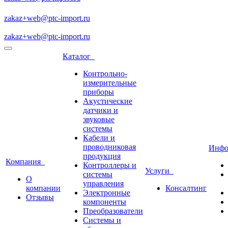
zakaz+web@ptc-import.ru
zakaz+web@ptc-import.ru
Каталог
Контрольно-
измерительные
приборы
Акустические
датчики и
звуковые
системы
Кабели и
проводниковая
Инф
продукция
Компания
Контроллеры и
Услуги
системы
О
управления
компании
Консалтинг
Электронные
Отзывы
компоненты
Преобразователи
Системы и