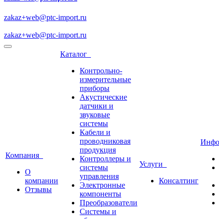
zakaz+web@ptc-import.ru
zakaz+web@ptc-import.ru
Каталог
Контрольно-
измерительные
приборы
Акустические
датчики и
звуковые
системы
Кабели и
проводниковая
Инф
продукция
Компания
Контроллеры и
Услуги
системы
О
управления
компании
Консалтинг
Электронные
Отзывы
компоненты
Преобразователи
Системы и