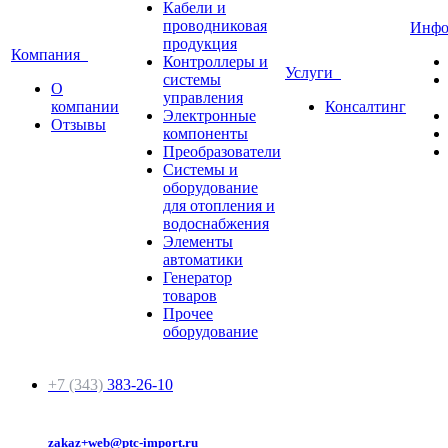
Кабели и
проводниковая
Инф
продукция
Компания
Контроллеры и
Услуги
системы
О
управления
компании
Консалтинг
Электронные
Отзывы
компоненты
Преобразователи
Системы и
оборудование
для отопления и
водоснабжения
Элементы
автоматики
Генератор
товаров
Прочее
оборудование
+7 (343)
383-26-10
zakaz+web@ptc-import.ru