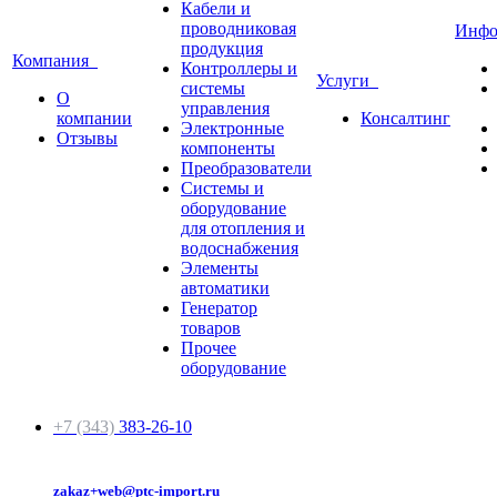
Кабели и
проводниковая
Инф
продукция
Компания
Контроллеры и
Услуги
системы
О
управления
компании
Консалтинг
Электронные
Отзывы
компоненты
Преобразователи
Системы и
оборудование
для отопления и
водоснабжения
Элементы
автоматики
Генератор
товаров
Прочее
оборудование
+7 (343)
383-26-10
zakaz+web@ptc-import.ru