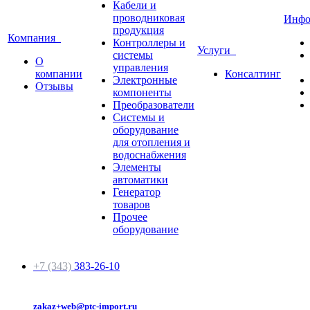
Кабели и
проводниковая
Инф
продукция
Компания
Контроллеры и
Услуги
системы
О
управления
компании
Консалтинг
Электронные
Отзывы
компоненты
Преобразователи
Системы и
оборудование
для отопления и
водоснабжения
Элементы
автоматики
Генератор
товаров
Прочее
оборудование
+7 (343)
383-26-10
zakaz+web@ptc-import.ru