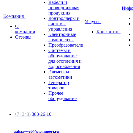
Кабели и
проводниковая
Инф
продукция
Компания
Контроллеры и
Услуги
системы
О
управления
компании
Консалтинг
Электронные
Отзывы
компоненты
Преобразователи
Системы и
оборудование
для отопления и
водоснабжения
Элементы
автоматики
Генератор
товаров
Прочее
оборудование
+7 (343)
383-26-10
zakaz+web@ptc-import.ru