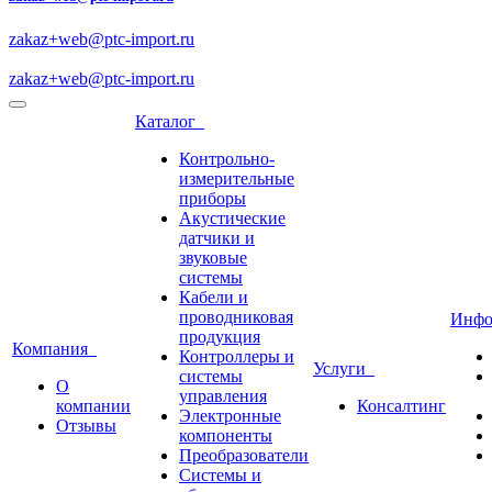
zakaz+web@ptc-import.ru
zakaz+web@ptc-import.ru
Каталог
Контрольно-
измерительные
приборы
Акустические
датчики и
звуковые
системы
Кабели и
проводниковая
Инф
продукция
Компания
Контроллеры и
Услуги
системы
О
управления
компании
Консалтинг
Электронные
Отзывы
компоненты
Преобразователи
Системы и