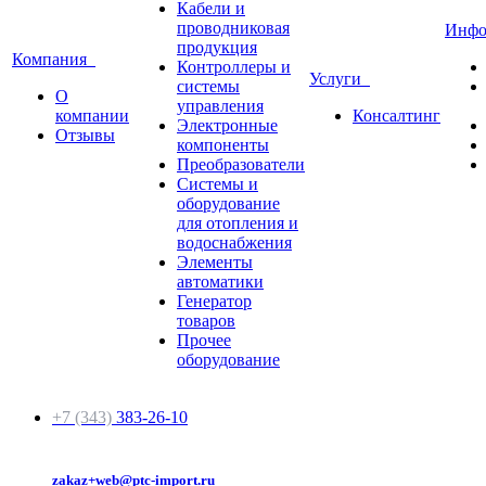
Кабели и
проводниковая
Инф
продукция
Компания
Контроллеры и
Услуги
системы
О
управления
компании
Консалтинг
Электронные
Отзывы
компоненты
Преобразователи
Системы и
оборудование
для отопления и
водоснабжения
Элементы
автоматики
Генератор
товаров
Прочее
оборудование
+7 (343)
383-26-10
zakaz+web@ptc-import.ru