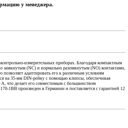
ормацию у менеджера.
 контрольно-измерительных приборах. Благодаря компактным
льно замкнутым (NC) и нормально разомкнутым (NO) контактами,
что позволяет адаптировать его к различным условиям
тся на 35-мм DIN-рейку с помощью клипсы, обеспечивая
 А, что делает его совместимым с большинством
70-1BB произведен в Германии и поставляется с гарантией 12