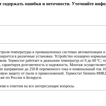
ет содержать ошибки и неточности. Уточняйте инф
нтроля температуры в промышленных системах автоматизации и
нтегрируется в различные установки. Устройство оснащено норма
ом. Термостат работает в диапазоне температур от 0 до 60 °C, 
в, гарантируя долговечность и надежность. Монтаж осуществляе
ее напряжение до 250 В переменного тока и номинальный ток 10
вую защиту от пыли и прикосновений. Термостат Siemens 8MR21
кже по России и Беларуси.
ремя и ответим на все интересующие вопросы.