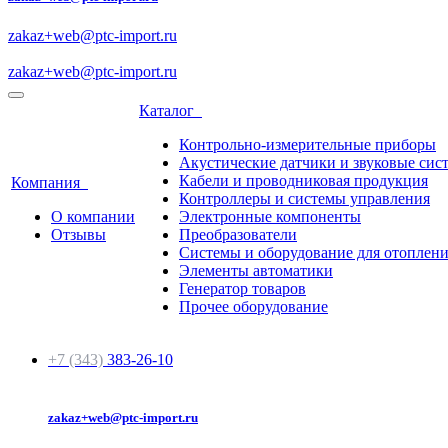
zakaz+web@ptc-import.ru
zakaz+web@ptc-import.ru
Каталог
Контрольно-измерительные приборы
Акустические датчики и звуковые сис
Кабели и проводниковая продукция
Компания
Контроллеры и системы управления
О компании
Электронные компоненты
Отзывы
Преобразователи
Системы и оборудование для отоплен
Элементы автоматики
Генератор товаров
Прочее оборудование
+7 (343)
383-26-10
zakaz+web@ptc-import.ru