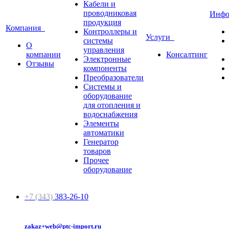
Кабели и
проводниковая
Инф
продукция
Компания
Контроллеры и
Услуги
системы
О
управления
компании
Консалтинг
Электронные
Отзывы
компоненты
Преобразователи
Системы и
оборудование
для отопления и
водоснабжения
Элементы
автоматики
Генератор
товаров
Прочее
оборудование
+7 (343)
383-26-10
zakaz+web@ptc-import.ru