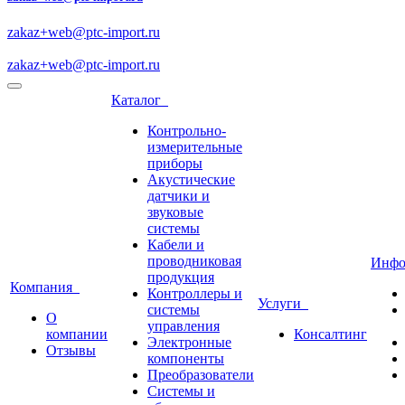
zakaz+web@ptc-import.ru
zakaz+web@ptc-import.ru
Каталог
Контрольно-
измерительные
приборы
Акустические
датчики и
звуковые
системы
Кабели и
проводниковая
Инф
продукция
Компания
Контроллеры и
Услуги
системы
О
управления
компании
Консалтинг
Электронные
Отзывы
компоненты
Преобразователи
Системы и