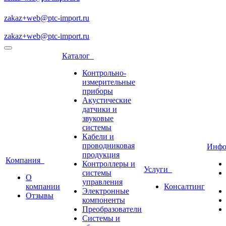
zakaz+web@ptc-import.ru
zakaz+web@ptc-import.ru
Каталог
Контрольно-
измерительные
приборы
Акустические
датчики и
звуковые
системы
Кабели и
проводниковая
Инф
продукция
Компания
Контроллеры и
Услуги
системы
О
управления
компании
Консалтинг
Электронные
Отзывы
компоненты
Преобразователи
Системы и