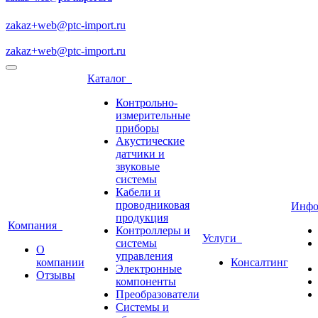
zakaz+web@ptc-import.ru
zakaz+web@ptc-import.ru
Каталог
Контрольно-
измерительные
приборы
Акустические
датчики и
звуковые
системы
Кабели и
проводниковая
Инф
продукция
Компания
Контроллеры и
Услуги
системы
О
управления
компании
Консалтинг
Электронные
Отзывы
компоненты
Преобразователи
Системы и