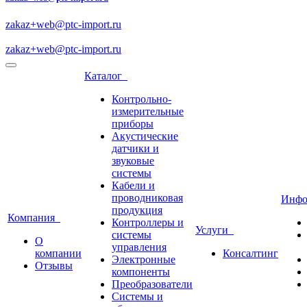
zakaz+web@ptc-import.ru
zakaz+web@ptc-import.ru
Каталог
Контрольно-
измерительные
приборы
Акустические
датчики и
звуковые
системы
Кабели и
проводниковая
Инф
продукция
Компания
Контроллеры и
Услуги
системы
О
управления
компании
Консалтинг
Электронные
Отзывы
компоненты
Преобразователи
Системы и