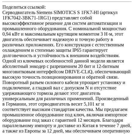
Поделиться ссылкой:
Серводвигатель Siemens SIMOTICS S 1FK7-HI (артикул
1FK7042-3BK71-1RG1) представляет собой
высокоэффективное решение для систем автоматизации и
промышленного оборудования. С номинальной мощностью
0,94 кВт и максимальным крутящим моментом 3 Н·м, этот
двигатель обеспечивает надежную и точную работу в
различных приложениях. Его конструкция с естественным
охлаждением и степенью защиты IP65 гарантирует
долговечность и устойчивость к внешним воздействиям.
Одной из ключевых особенностей данной модели является
абсолютный энкодер с разрешением 20 бит и 12-битным
многовитковым интерфейсом DRIVE-CLiQ, обеспечивающий
высокую точность позиционирования и обратной связи.
Поворотный разъем силового кабеля упрощает установку и
подключение, а гладкий вал с допуском N и отсутствие
удерживающего тормоза делают этот двигатель
универсальным для различных применений. Произведенный
в Германии, этот серводвигатель весит 5,101 кг и
соответствует высоким стандартам качества. Мы предлагаем
промышленное оборудование под ключ, включая импортное
оборудование под заказ с гарантией 12 месяцев. Благодаря
параллельному импорту и доставке из Китая в течение 7 дней,
а также из Европы за 12 дней, мы обеспечиваем оперативную