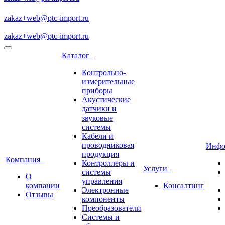
zakaz+web@ptc-import.ru
zakaz+web@ptc-import.ru
Каталог
Контрольно-
измерительные
приборы
Акустические
датчики и
звуковые
системы
Кабели и
проводниковая
Инф
продукция
Компания
Контроллеры и
Услуги
системы
О
управления
компании
Консалтинг
Электронные
Отзывы
компоненты
Преобразователи
Системы и