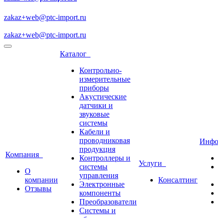
zakaz+web@ptc-import.ru
zakaz+web@ptc-import.ru
Каталог
Контрольно-
измерительные
приборы
Акустические
датчики и
звуковые
системы
Кабели и
проводниковая
Инф
продукция
Компания
Контроллеры и
Услуги
системы
О
управления
компании
Консалтинг
Электронные
Отзывы
компоненты
Преобразователи
Системы и