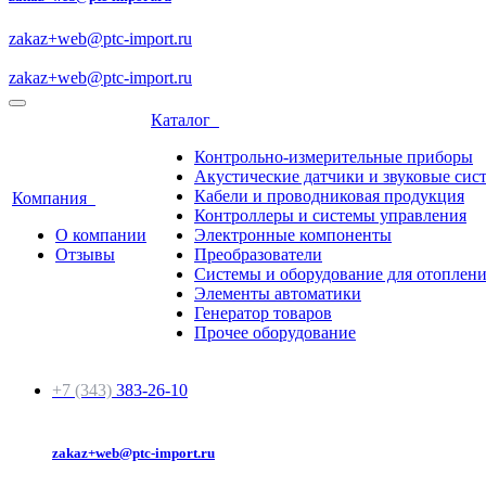
zakaz+web@ptc-import.ru
zakaz+web@ptc-import.ru
Каталог
Контрольно-измерительные приборы
Акустические датчики и звуковые сис
Кабели и проводниковая продукция
Компания
Контроллеры и системы управления
О компании
Электронные компоненты
Отзывы
Преобразователи
Системы и оборудование для отоплен
Элементы автоматики
Генератор товаров
Прочее оборудование
+7 (343)
383-26-10
zakaz+web@ptc-import.ru