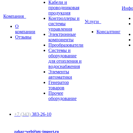
Кабели и
проводниковая
Инф
продукция
Компания
Контроллеры и
Услуги
системы
О
управления
компании
Консалтинг
Электронные
Отзывы
компоненты
Преобразователи
Системы и
оборудование
для отопления и
водоснабжения
Элементы
автоматики
Генератор
товаров
Прочее
оборудование
+7 (343)
383-26-10
zakaz+web@ptc-import.ru