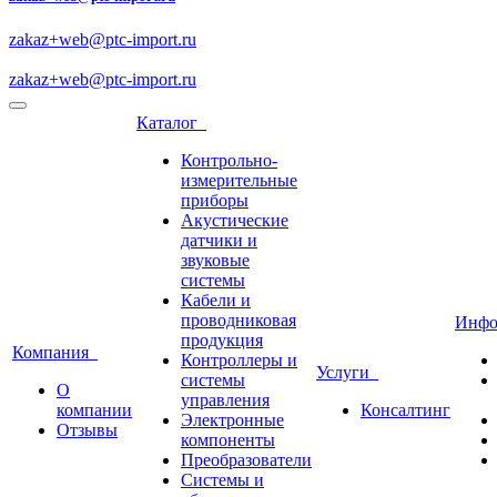
zakaz+web@ptc-import.ru
zakaz+web@ptc-import.ru
Каталог
Контрольно-
измерительные
приборы
Акустические
датчики и
звуковые
системы
Кабели и
проводниковая
Инф
продукция
Компания
Контроллеры и
Услуги
системы
О
управления
компании
Консалтинг
Электронные
Отзывы
компоненты
Преобразователи
Системы и