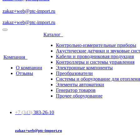
zakaz+web@ptc-import.ru
zakaz+web@ptc-import.ru
Каталог
Контрольно-измерительные приборы
Акустические датчики и звуковые сис
Кабели и проводниковая продукция
Компания
Контроллеры и системы управления
О компании
Электронные компоненты
Отзывы
Преобразователи
Системы и оборудование для отоплен
Элементы автоматики
Генератор товаров
Прочее оборудование
+7 (343)
383-26-10
zakaz+web@ptc-import.ru