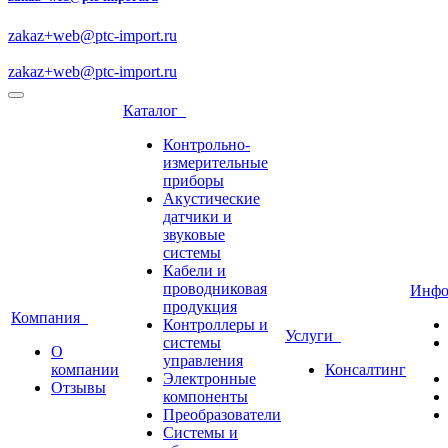
zakaz+web@ptc-import.ru
zakaz+web@ptc-import.ru
Каталог
Контрольно-
измерительные
приборы
Акустические
датчики и
звуковые
системы
Кабели и
проводниковая
Инф
продукция
Компания
Контроллеры и
Услуги
системы
О
управления
компании
Консалтинг
Электронные
Отзывы
компоненты
Преобразователи
Системы и